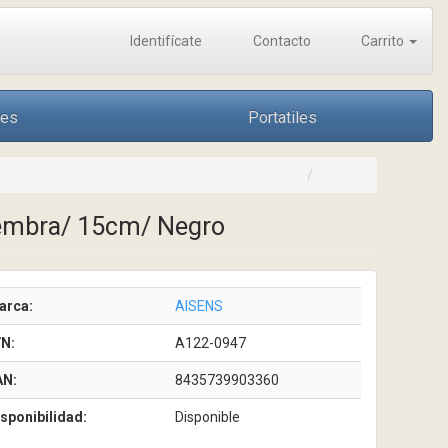
Identifícate
Contacto
Carrito
nes
Portatiles
embra/ 15cm/ Negro
arca:
AISENS
/N:
A122-0947
AN:
8435739903360
sponibilidad:
Disponible