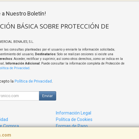
 a Nuestro Boletín!
CIÓN BÁSICA SOBRE PROTECCIÓN DE
MERCIAL BENAJES, S.L.
er las consultas planteadas por el usuario y enviarle la información solicitada;
sentimiento del usuario;
Destinatarios
: Solo se realizan cesiones si existe una
erechos
: Acceder, rectificar y suprimir, así como otros derechos, como se indica en la
nal;
Información Adicional
: Puede consultar la información completa de Protección de
olítica de Privacidad
.
acepto la
Política de Privacidad
.
Enviar
Información Legal
cidad
Política de Cookies
de Compra
Formas de Pago
ca.com