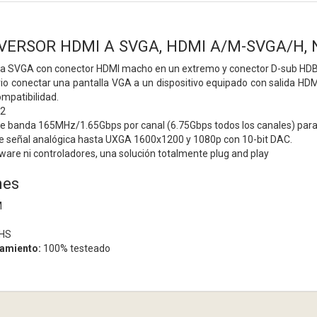
NVERSOR HDMI A SVGA, HDMI A/M-SVGA/H,
a SVGA con conector HDMI macho en un extremo y conector D-sub HDB1
io conectar una pantalla VGA a un dispositivo equipado con salida HDMI
mpatibilidad.
.2
e banda 165MHz/1.65Gbps por canal (6.75Gbps todos los canales) para
de señal analógica hasta UXGA 1600x1200 y 1080p con 10-bit DAC.
ware ni controladores, una solución totalmente plug and play
nes
M
HS
namiento:
100% testeado