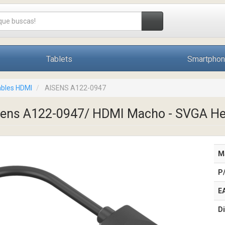
Tablets
Smartpho
bles HDMI
AISENS A122-0947
sens A122-0947/ HDMI Macho - SVGA H
M
P
E
Di