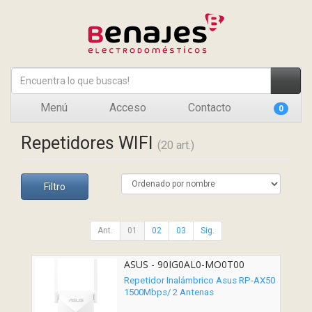
Menú
Acceso
Contacto
0
Repetidores WIFI
(20 art.)
Filtro
Ant.
01
02
03
Sig.
ASUS - 90IG0AL0-MO0T00
Repetidor Inalámbrico Asus RP-AX50
1500Mbps/ 2 Antenas