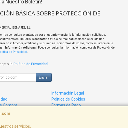
 a Nuestro Boletín!
CIÓN BÁSICA SOBRE PROTECCIÓN DE
MERCIAL BENAJES, S.L.
er las consultas planteadas por el usuario y enviarle la información solicitada;
sentimiento del usuario;
Destinatarios
: Solo se realizan cesiones si existe una
erechos
: Acceder, rectificar y suprimir, así como otros derechos, como se indica en la
nal;
Información Adicional
: Puede consultar la información completa de Protección de
olítica de Privacidad
.
acepto la
Política de Privacidad
.
Enviar
Información Legal
cidad
Política de Cookies
de Compra
Formas de Pago
ca.com
uestros servicios.