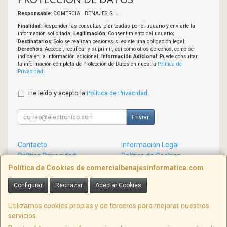
Responsable
: COMERCIAL BENAJES, S.L.
Finalidad
: Responder las consultas planteadas por el usuario y enviarle la
información solicitada;
Legitimación
: Consentimiento del usuario;
Destinatarios
: Solo se realizan cesiones si existe una obligación legal;
Derechos
: Acceder, rectificar y suprimir, así como otros derechos, como se
indica en la información adicional;
Información Adicional
: Puede consultar
la información completa de Protección de Datos en nuestra
Política de
Privacidad
.
He leído y acepto la
Política de Privacidad
.
Enviar
Contacto
Información Legal
Política Privacidad
Política de Cookies
Condiciones de Compra
Formas de Pago
Política de Cookies de comercialbenajesinformatica.com
Configurar
Rechazar
Aceptar Cookies
Contacto
info@comercialbenajesinformatica.com
Utilizamos cookies propias y de terceros para mejorar nuestros
servicios.