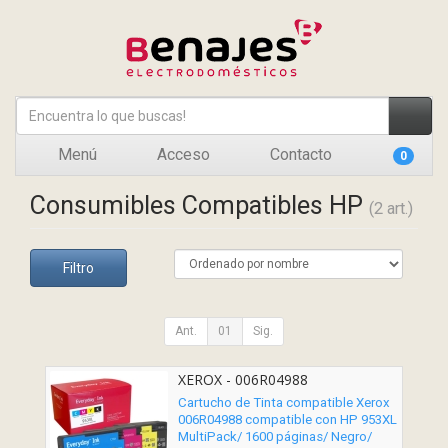
Menú
Acceso
Contacto
0
Consumibles Compatibles HP
(2 art.)
Filtro
Ant.
01
Sig.
XEROX - 006R04988
Cartucho de Tinta compatible Xerox
006R04988 compatible con HP 953XL
MultiPack/ 1600 páginas/ Negro/