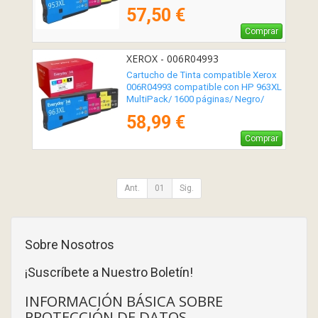
Cian/ Magenta/ Amarillo
57,50 €
Comprar
XEROX - 006R04993
Cartucho de Tinta compatible Xerox
006R04993 compatible con HP 963XL
MultiPack/ 1600 páginas/ Negro/
Cian/ Magenta/ Amarillo
58,99 €
Comprar
Ant.
01
Sig.
Sobre Nosotros
¡Suscríbete a Nuestro Boletín!
INFORMACIÓN BÁSICA SOBRE
PROTECCIÓN DE DATOS