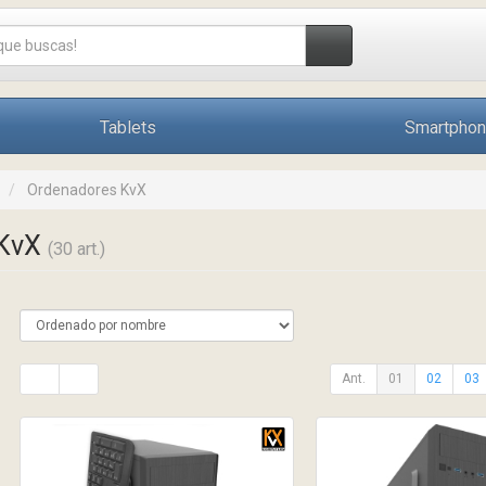
Tablets
Smartpho
Ordenadores KvX
 KvX
(30 art.)
Ant.
01
02
03