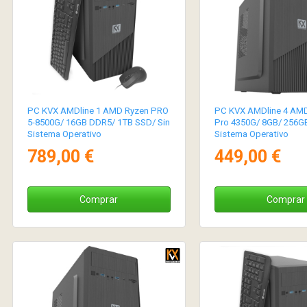
PC KVX AMDline 1 AMD Ryzen PRO
PC KVX AMDline 4 AMD
5-8500G/ 16GB DDR5/ 1TB SSD/ Sin
Pro 4350G/ 8GB/ 256GB
Sistema Operativo
Sistema Operativo
789,00 €
449,00 €
Comprar
Comprar