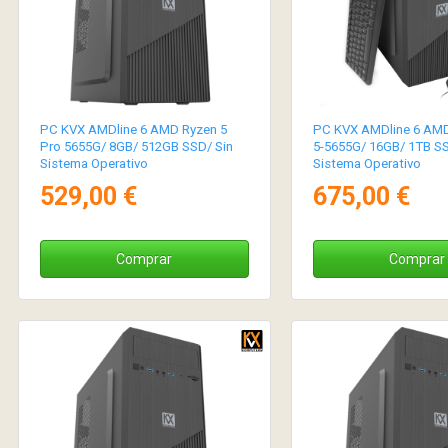
PC KVX AMDline 6 AMD Ryzen 5
PC KVX AMDline 6 AM
Pro 5655G/ 8GB/ 512GB SSD/ Sin
5-5655G/ 16GB/ 1TB SS
Sistema Operativo
Sistema Operativo
529,00 €
675,00 €
Comprar
Comprar