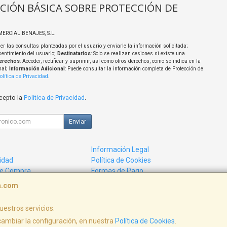
CIÓN BÁSICA SOBRE PROTECCIÓN DE
MERCIAL BENAJES, S.L.
er las consultas planteadas por el usuario y enviarle la información solicitada;
sentimiento del usuario;
Destinatarios
: Solo se realizan cesiones si existe una
erechos
: Acceder, rectificar y suprimir, así como otros derechos, como se indica en la
nal;
Información Adicional
: Puede consultar la información completa de Protección de
olítica de Privacidad
.
acepto la
Política de Privacidad
.
Enviar
Información Legal
cidad
Política de Cookies
de Compra
Formas de Pago
ca.com
uestros servicios.
, , , , España. - C.I.F.: B44027647 - Tfno:
ambiar la configuración, en nuestra
Política de Cookies
.