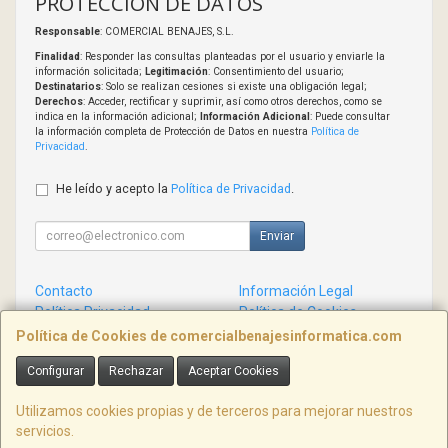
PROTECCIÓN DE DATOS
Responsable
: COMERCIAL BENAJES, S.L.
Finalidad
: Responder las consultas planteadas por el usuario y enviarle la
información solicitada;
Legitimación
: Consentimiento del usuario;
Destinatarios
: Solo se realizan cesiones si existe una obligación legal;
Derechos
: Acceder, rectificar y suprimir, así como otros derechos, como se
indica en la información adicional;
Información Adicional
: Puede consultar
la información completa de Protección de Datos en nuestra
Política de
Privacidad
.
He leído y acepto la
Política de Privacidad
.
Enviar
Contacto
Información Legal
Política Privacidad
Política de Cookies
Condiciones de Compra
Formas de Pago
Política de Cookies de comercialbenajesinformatica.com
Configurar
Rechazar
Aceptar Cookies
Contacto
info@comercialbenajesinformatica.com
Utilizamos cookies propias y de terceros para mejorar nuestros
servicios.