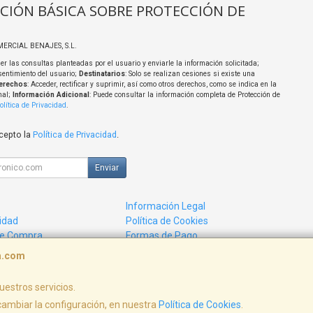
CIÓN BÁSICA SOBRE PROTECCIÓN DE
MERCIAL BENAJES, S.L.
er las consultas planteadas por el usuario y enviarle la información solicitada;
sentimiento del usuario;
Destinatarios
: Solo se realizan cesiones si existe una
erechos
: Acceder, rectificar y suprimir, así como otros derechos, como se indica en la
nal;
Información Adicional
: Puede consultar la información completa de Protección de
olítica de Privacidad
.
acepto la
Política de Privacidad
.
Enviar
Información Legal
cidad
Política de Cookies
de Compra
Formas de Pago
ca.com
uestros servicios.
, , , , España. - C.I.F.: B44027647 - Tfno:
ambiar la configuración, en nuestra
Política de Cookies
.