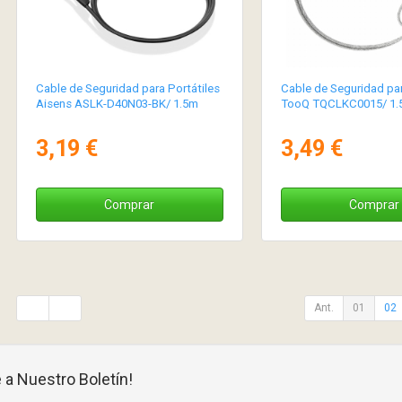
Cable de Seguridad para Portátiles
Cable de Seguridad par
Aisens ASLK-D40N03-BK/ 1.5m
TooQ TQCLKC0015/ 1.
3,19 €
3,49 €
Comprar
Comprar
Ant.
01
02
 a Nuestro Boletín!