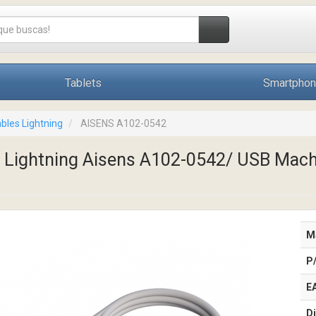
Tablets
Smartpho
bles Lightning
AISENS A102-0542
0 Lightning Aisens A102-0542/ USB Mac
M
P
E
Di