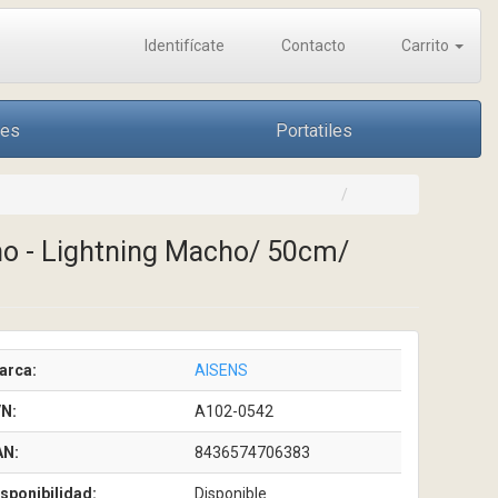
Identifícate
Contacto
Carrito
nes
Portatiles
ho - Lightning Macho/ 50cm/
arca:
AISENS
/N:
A102-0542
AN:
8436574706383
sponibilidad:
Disponible