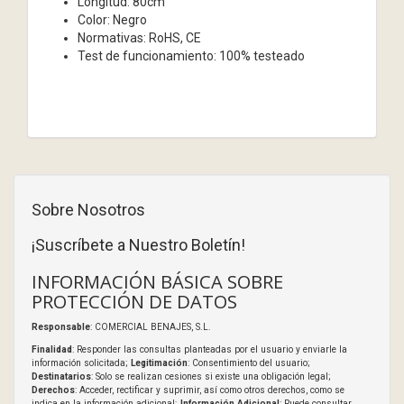
Longitud: 80cm
Color: Negro
Normativas: RoHS, CE
Test de funcionamiento: 100% testeado
Sobre Nosotros
¡Suscríbete a Nuestro Boletín!
INFORMACIÓN BÁSICA SOBRE
PROTECCIÓN DE DATOS
Responsable
: COMERCIAL BENAJES, S.L.
Finalidad
: Responder las consultas planteadas por el usuario y enviarle la
información solicitada;
Legitimación
: Consentimiento del usuario;
Destinatarios
: Solo se realizan cesiones si existe una obligación legal;
Derechos
: Acceder, rectificar y suprimir, así como otros derechos, como se
indica en la información adicional;
Información Adicional
: Puede consultar