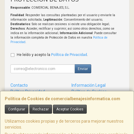
Responsable
: COMERCIAL BENAJES, S.L.
Finalidad
: Responder las consultas planteadas por el usuario y enviarle la
información solicitada;
Legitimación
: Consentimiento del usuario;
Destinatarios
: Solo se realizan cesiones si existe una obligación legal;
Derechos
: Acceder, rectificar y suprimir, así como otros derechos, como se
indica en la información adicional;
Información Adicional
: Puede consultar
la información completa de Protección de Datos en nuestra
Política de
Privacidad
.
He leído y acepto la
Política de Privacidad
.
Enviar
Contacto
Información Legal
Política Privacidad
Política de Cookies
Condiciones de Compra
Formas de Pago
Política de Cookies de comercialbenajesinformatica.com
Configurar
Rechazar
Aceptar Cookies
Contacto
info@comercialbenajesinformatica.com
Utilizamos cookies propias y de terceros para mejorar nuestros
servicios.