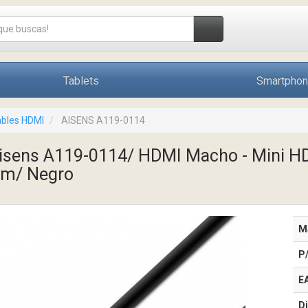
Tablets
Smartpho
bles HDMI
AISENS A119-0114
isens A119-0114/ HDMI Macho - Mini 
8m/ Negro
M
P
E
Di