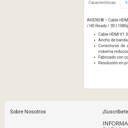
Características
I
AISENS® – Cable HDMI a
/ HD Ready / 3D | 1080
Cable HDMI V1.3b
Ancho de banda
Conectores de a
máxima reducción
Fabricado con c
Resolución en p
Sobre Nosotros
¡Suscríbete
INFORMA