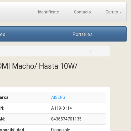
Identifícate
Contacto
Carrito
nes
Portatiles
HDMI Macho/ Hasta 10W/
arca:
AISENS
/N:
A119-0114
AN:
8436574701135
sponibilidad:
Disponible