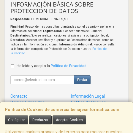
INFORMACIÓN BÁSICA SOBRE
PROTECCIÓN DE DATOS
Responsable
: COMERCIAL BENAJES, S.L.
Finalidad
: Responder las consultas planteadas por el usuario y enviarle la
información solicitada;
Legitimación
: Consentimiento del usuario;
Destinatarios
: Solo se realizan cesiones si existe una obligación legal;
Derechos
: Acceder, rectificar y suprimir, así como otros derechos, como se
indica en la información adicional;
Información Adicional
: Puede consultar
la información completa de Protección de Datos en nuestra
Política de
Privacidad
.
He leído y acepto la
Política de Privacidad
.
Enviar
Contacto
Información Legal
Política Privacidad
Política de Cookies
Condiciones de Compra
Formas de Pago
Política de Cookies de comercialbenajesinformatica.com
Configurar
Rechazar
Aceptar Cookies
Contacto
info@comercialbenajesinformatica.com
Utilizamos cookies propias y de terceros para mejorar nuestros