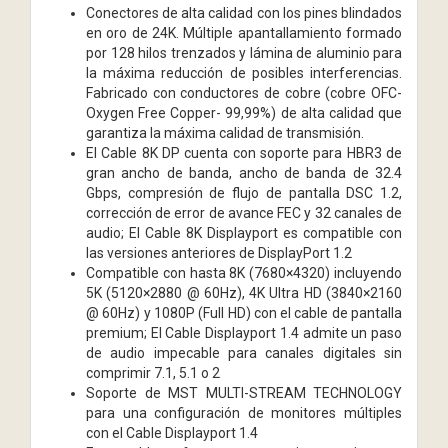
Conectores de alta calidad con los pines blindados
en oro de 24K. Múltiple apantallamiento formado
por 128 hilos trenzados y lámina de aluminio para
la máxima reducción de posibles interferencias.
Fabricado con conductores de cobre (cobre OFC-
Oxygen Free Copper- 99,99%) de alta calidad que
garantiza la máxima calidad de transmisión.
El Cable 8K DP cuenta con soporte para HBR3 de
gran ancho de banda, ancho de banda de 32.4
Gbps, compresión de flujo de pantalla DSC 1.2,
corrección de error de avance FEC y 32 canales de
audio; El Cable 8K Displayport es compatible con
las versiones anteriores de DisplayPort 1.2
Compatible con hasta 8K (7680×4320) incluyendo
5K (5120×2880 @ 60Hz), 4K Ultra HD (3840×2160
@ 60Hz) y 1080P (Full HD) con el cable de pantalla
premium; El Cable Displayport 1.4 admite un paso
de audio impecable para canales digitales sin
comprimir 7.1, 5.1 o 2
Soporte de MST MULTI-STREAM TECHNOLOGY
para una configuración de monitores múltiples
con el Cable Displayport 1.4