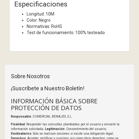
Especificaciones
Longitud: 10M
Color: Negro
Normativas: RoHS
Test de funcionamiento: 100% testeado
Sobre Nosotros
¡Suscríbete a Nuestro Boletín!
INFORMACIÓN BÁSICA SOBRE
PROTECCIÓN DE DATOS
Responsable
: COMERCIAL BENAJES, S.L.
Finalidad
: Responder las consultas planteadas por el usuario y enviarle la
información solicitada;
Legitimación
: Consentimiento del usuario;
Destinatarios
: Solo se realizan cesiones si existe una obligación legal;
Derechos
: Acceder, rectificar y suprimir, así como otros derechos, como se