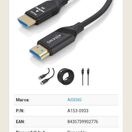
Marca:
AISENS
P/N:
A153-0933
EAN:
8435739902776