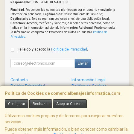
Responsable
: COMERCIAL BENAJES, S.L.
Finalidad
: Responder las consultas planteadas por el usuario y enviarle la
información solicitada;
Legitimación
: Consentimiento del usuario;
Destinatarios
: Solo se realizan cesiones si existe una obligación legal;
Derechos
: Acceder, rectificar y suprimir, así como otros derechos, como se
indica en la información adicional;
Información Adicional
: Puede consultar
la información completa de Protección de Datos en nuestra
Política de
Privacidad
.
He leído y acepto la
Política de Privacidad
.
Enviar
Contacto
Información Legal
Política Privacidad
Política de Cookies
Condiciones de Compra
Formas de Pago
Política de Cookies de comercialbenajesinformatica.com
Configurar
Rechazar
Aceptar Cookies
Contacto
info@comercialbenajesinformatica.com
Utilizamos cookies propias y de terceros para mejorar nuestros
servicios.
Puede obtener más información, o bien conocer cómo cambiar la