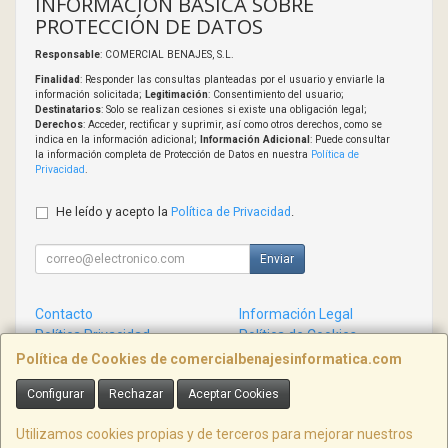
INFORMACIÓN BÁSICA SOBRE
PROTECCIÓN DE DATOS
Responsable
: COMERCIAL BENAJES, S.L.
Finalidad
: Responder las consultas planteadas por el usuario y enviarle la
información solicitada;
Legitimación
: Consentimiento del usuario;
Destinatarios
: Solo se realizan cesiones si existe una obligación legal;
Derechos
: Acceder, rectificar y suprimir, así como otros derechos, como se
indica en la información adicional;
Información Adicional
: Puede consultar
la información completa de Protección de Datos en nuestra
Política de
Privacidad
.
He leído y acepto la
Política de Privacidad
.
Enviar
Contacto
Información Legal
Política Privacidad
Política de Cookies
Condiciones de Compra
Formas de Pago
Política de Cookies de comercialbenajesinformatica.com
Configurar
Rechazar
Aceptar Cookies
Contacto
info@comercialbenajesinformatica.com
Utilizamos cookies propias y de terceros para mejorar nuestros