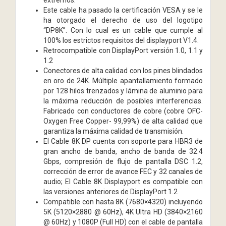
Este cable ha pasado la certificación VESA y se le
ha otorgado el derecho de uso del logotipo
“DP8K”. Con lo cual es un cable que cumple al
100% los estrictos requisitos del displayport V1.4.
Retrocompatible con DisplayPort versión 1.0, 1.1 y
1.2
Conectores de alta calidad con los pines blindados
en oro de 24K. Múltiple apantallamiento formado
por 128 hilos trenzados y lámina de aluminio para
la máxima reducción de posibles interferencias.
Fabricado con conductores de cobre (cobre OFC-
Oxygen Free Copper- 99,99%) de alta calidad que
garantiza la máxima calidad de transmisión.
El Cable 8K DP cuenta con soporte para HBR3 de
gran ancho de banda, ancho de banda de 32.4
Gbps, compresión de flujo de pantalla DSC 1.2,
corrección de error de avance FEC y 32 canales de
audio; El Cable 8K Displayport es compatible con
las versiones anteriores de DisplayPort 1.2
Compatible con hasta 8K (7680×4320) incluyendo
5K (5120×2880 @ 60Hz), 4K Ultra HD (3840×2160
@ 60Hz) y 1080P (Full HD) con el cable de pantalla