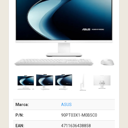
Marca:
ASUS
P/N:
90PT03X1-M0B5C0
EAN:
4711636438858