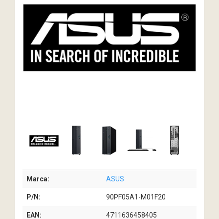
Marca:
ASUS
P/N:
90PF05A1-M01F20
EAN:
4711636458405