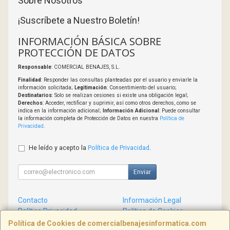
Sobre Nosotros
¡Suscríbete a Nuestro Boletín!
INFORMACIÓN BÁSICA SOBRE
PROTECCIÓN DE DATOS
Responsable
: COMERCIAL BENAJES, S.L.
Finalidad
: Responder las consultas planteadas por el usuario y enviarle la
información solicitada;
Legitimación
: Consentimiento del usuario;
Destinatarios
: Solo se realizan cesiones si existe una obligación legal;
Derechos
: Acceder, rectificar y suprimir, así como otros derechos, como se
indica en la información adicional;
Información Adicional
: Puede consultar
la información completa de Protección de Datos en nuestra
Política de
Privacidad
.
He leído y acepto la
Política de Privacidad
.
Enviar
Contacto
Información Legal
Política Privacidad
Política de Cookies
Condiciones de Compra
Formas de Pago
Política de Cookies de comercialbenajesinformatica.com