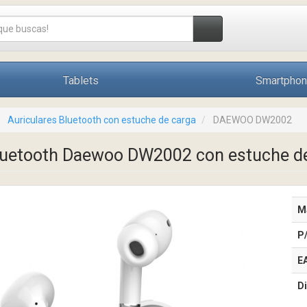
Tablets
Smartpho
Auriculares Bluetooth con estuche de carga
DAEWOO DW2002
Bluetooth Daewoo DW2002 con estuche d
M
P
E
Di