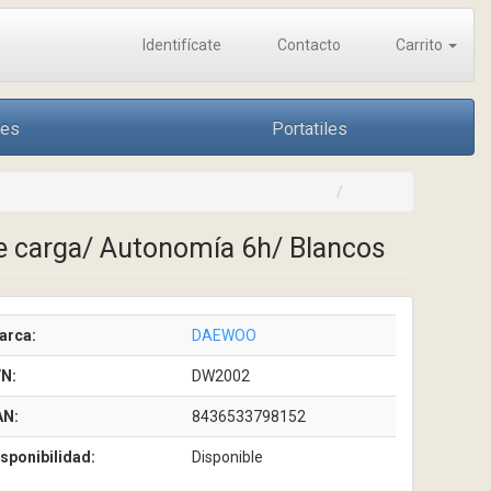
Identifícate
Contacto
Carrito
nes
Portatiles
e carga/ Autonomía 6h/ Blancos
arca:
DAEWOO
/N:
DW2002
AN:
8436533798152
sponibilidad:
Disponible