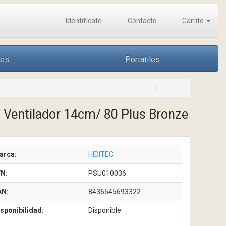
Identifícate
Contacto
Carrito
nes
Portatiles
 Ventilador 14cm/ 80 Plus Bronze
arca:
HIDITEC
/N:
PSU010036
AN:
8436545693322
sponibilidad:
Disponible