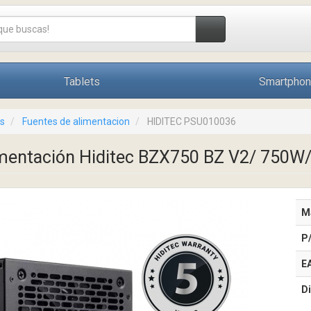
Tablets
Smartpho
s
Fuentes de alimentacion
HIDITEC PSU010036
mentación Hiditec BZX750 BZ V2/ 750W/
M
P
E
Di