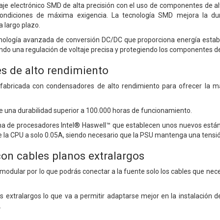
je electrónico SMD de alta precisión con el uso de componentes de al
ondiciones de máxima exigencia. La tecnología SMD mejora la dur
a largo plazo.
ología avanzada de conversión DC/DC que proporciona energía establ
ndo una regulación de voltaje precisa y protegiendo los componentes de
 de alto rendimiento
fabricada con condensadores de alto rendimiento para ofrecer la má
 una durabilidad superior a 100.000 horas de funcionamiento.
a de procesadores Intel® Haswell™ que establecen unos nuevos estánd
la CPU a solo 0.05A, siendo necesario que la PSU mantenga una tensió
con cables planos extralargos
l modular por lo que podrás conectar a la fuente solo los cables que ne
s extralargos lo que va a permitir adaptarse mejor en la instalación 
.