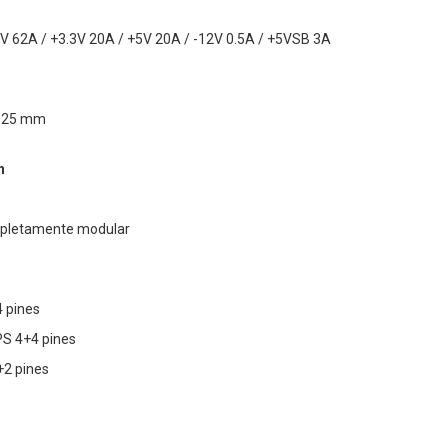
12V 62A / +3.3V 20A / +5V 20A / -12V 0.5A / +5VSB 3A
x 25 mm
n
mpletamente modular
4 pines
PS 4+4 pines
+2 pines