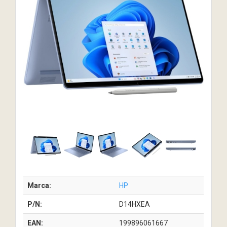
Marca:
HP
P/N:
D14HXEA
EAN:
199896061667