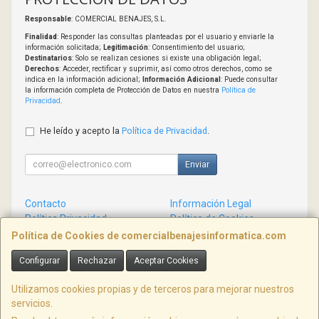
Responsable
: COMERCIAL BENAJES, S.L.
Finalidad
: Responder las consultas planteadas por el usuario y enviarle la
información solicitada;
Legitimación
: Consentimiento del usuario;
Destinatarios
: Solo se realizan cesiones si existe una obligación legal;
Derechos
: Acceder, rectificar y suprimir, así como otros derechos, como se
indica en la información adicional;
Información Adicional
: Puede consultar
la información completa de Protección de Datos en nuestra
Política de
Privacidad
.
He leído y acepto la
Política de Privacidad
.
Enviar
Contacto
Información Legal
Política Privacidad
Política de Cookies
Condiciones de Compra
Formas de Pago
Política de Cookies de comercialbenajesinformatica.com
Configurar
Rechazar
Aceptar Cookies
Contacto
info@comercialbenajesinformatica.com
Utilizamos cookies propias y de terceros para mejorar nuestros
servicios.