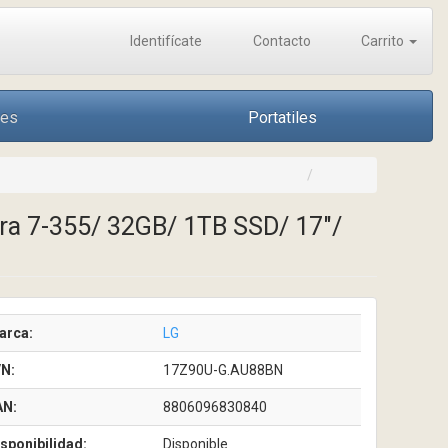
Identifícate
Contacto
Carrito
nes
Portatiles
ra 7-355/ 32GB/ 1TB SSD/ 17"/
arca:
LG
/N:
17Z90U-G.AU88BN
AN:
8806096830840
sponibilidad:
Disponible