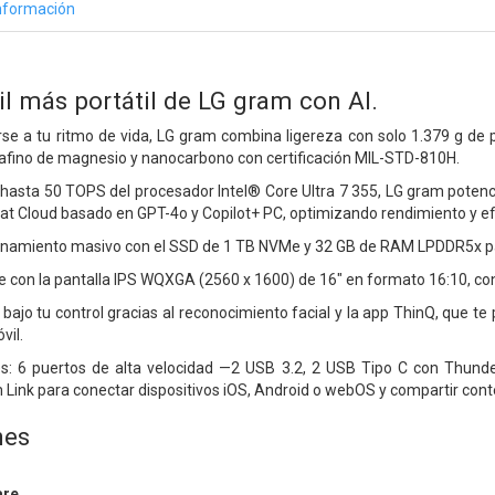
nformación
til más portátil de LG gram con AI.
se a tu ritmo de vida, LG gram combina ligereza con solo 1.379 g de p
trafino de magnesio y nanocarbono con certificación MIL-STD-810H.
asta 50 TOPS del procesador Intel® Core Ultra 7 355, LG gram potencia
at Cloud basado en GPT-4o y Copilot+ PC, optimizando rendimiento y efici
namiento masivo con el SSD de 1 TB NVMe y 32 GB de RAM LPDDR5x pa
le con la pantalla IPS WQXGA (2560 x 1600) de 16" en formato 16:10, con
bajo tu control gracias al reconocimiento facial y la app ThinQ, que te
vil.
tes: 6 puertos de alta velocidad —2 USB 3.2, 2 USB Tipo C con Thunde
 Link para conectar dispositivos iOS, Android o webOS y compartir cont
nes
are