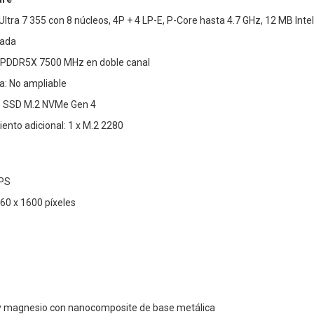
 Ultra 7 355 con 8 núcleos, 4P + 4 LP-E, P-Core hasta 4.7 GHz, 12 MB I
rada
PDDR5X 7500 MHz en doble canal
: No ampliable
 SSD M.2 NVMe Gen 4
nto adicional: 1 x M.2 2280
IPS
0 x 1600 píxeles
y magnesio con nanocomposite de base metálica