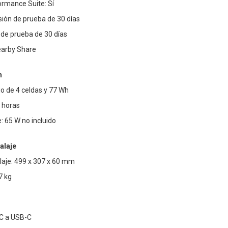
ormance Suite: Sí
ión de prueba de 30 días
 de prueba de 30 días
earby Share
n
tio de 4 celdas y 77 Wh
 horas
: 65 W no incluido
alaje
aje: 499 x 307 x 60 mm
7 kg
-C a USB-C