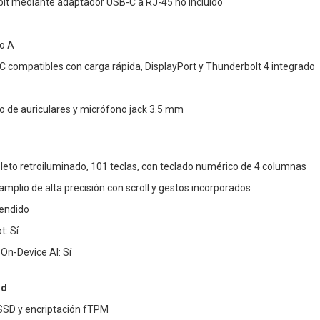
bit mediante adaptador USB-C a RJ-45 no incluido
po A
 C compatibles con carga rápida, DisplayPort y Thunderbolt 4 integrado
o de auriculares y micrófono jack 3.5 mm
eto retroiluminado, 101 teclas, con teclado numérico de 4 columnas
amplio de alta precisión con scroll y gestos incorporados
endido
t: Sí
On-Device AI: Sí
ad
SSD y encriptación fTPM