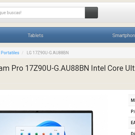
Tablets
Smartpho
Portatiles
LG 17Z90U-G.AU88BN
ram Pro 17Z90U-G.AU88BN Intel Core Ult
M
P
E
Di