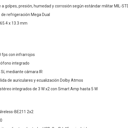
e a golpes, presión, humedad y corrosión según estándar militar MIL-S
 de refrigeración Mega Dual
265.4 x 13.3 mm
fps con infrarrojos
rófono integrado
 Sí, mediante cámara IR
lida de auriculares y ecualización Dolby Atmos
estéreo integrados de 3 W x2 con Smart Amp hasta 5 W
l Wireless-BE211 2x2
.0