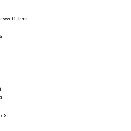
indows 11 Home
Sí
í
í
Sí
x: Sí