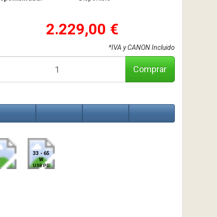
2.229,00 €
*IVA y CANON Incluido
Comprar
33 - 65
W
USB PD