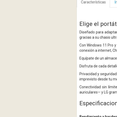
Características
I
Elige el portá
Diseñado para adaptar
gracias a su chasis ul
Con Windows 11 Pro y h
conexión a internet, Ch
Equípate de un almace
Disfruta de cada detal
Privacidad y seguridad 
imprevisto desde tu mó
Conectividad sin lími
auriculares— y LG gram
Especificacio
Rendimiento y hardw