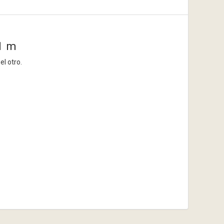
 1 m
l otro.