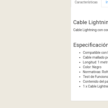
Características
I
Cable Lightni
Cable Lightning con co
Especificación
Compatible con 
Cable mallado po
Longitud: 1 met
Color: Negro
Normativas: Ro
Test de Funcion
Contenido del p
1 x Cable Light