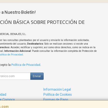
 a Nuestro Boletín!
CIÓN BÁSICA SOBRE PROTECCIÓN DE
MERCIAL BENAJES, S.L.
er las consultas planteadas por el usuario y enviarle la información solicitada;
sentimiento del usuario;
Destinatarios
: Solo se realizan cesiones si existe una
erechos
: Acceder, rectificar y suprimir, así como otros derechos, como se indica en la
nal;
Información Adicional
: Puede consultar la información completa de Protección de
olítica de Privacidad
.
acepto la
Política de Privacidad
.
Enviar
Información Legal
cidad
Política de Cookies
de Compra
Formas de Pago
ca.com