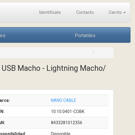
Identifícate
Contacto
Carrito
nes
Portatiles
/ USB Macho - Lightning Macho/
arca:
NANO CABLE
/N:
10.10.0401-COBK
AN:
8433281012356
sponibilidad:
Disponible