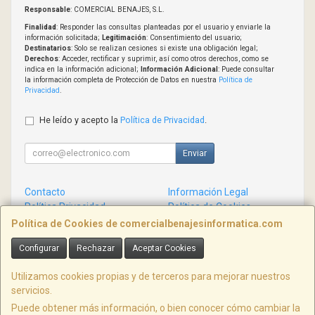
Responsable
: COMERCIAL BENAJES, S.L.
Finalidad
: Responder las consultas planteadas por el usuario y enviarle la
información solicitada;
Legitimación
: Consentimiento del usuario;
Destinatarios
: Solo se realizan cesiones si existe una obligación legal;
Derechos
: Acceder, rectificar y suprimir, así como otros derechos, como se
indica en la información adicional;
Información Adicional
: Puede consultar
la información completa de Protección de Datos en nuestra
Política de
Privacidad
.
He leído y acepto la
Política de Privacidad
.
Enviar
Contacto
Información Legal
Política Privacidad
Política de Cookies
Condiciones de Compra
Formas de Pago
Política de Cookies de comercialbenajesinformatica.com
Configurar
Rechazar
Aceptar Cookies
Contacto
info@comercialbenajesinformatica.com
Utilizamos cookies propias y de terceros para mejorar nuestros
servicios.
Puede obtener más información, o bien conocer cómo cambiar la