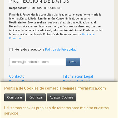
PROTECCIÓN DE DATOS
Responsable
: COMERCIAL BENAJES, S.L.
Finalidad
: Responder las consultas planteadas por el usuario y enviarle la
información solicitada;
Legitimación
: Consentimiento del usuario;
Destinatarios
: Solo se realizan cesiones si existe una obligación legal;
Derechos
: Acceder, rectificar y suprimir, así como otros derechos, como se
indica en la información adicional;
Información Adicional
: Puede consultar
la información completa de Protección de Datos en nuestra
Política de
Privacidad
.
He leído y acepto la
Política de Privacidad
.
Enviar
Contacto
Información Legal
Política Privacidad
Política de Cookies
Condiciones de Compra
Formas de Pago
Política de Cookies de comercialbenajesinformatica.com
Configurar
Rechazar
Aceptar Cookies
Contacto
info@comercialbenajesinformatica.com
Utilizamos cookies propias y de terceros para mejorar nuestros
servicios.