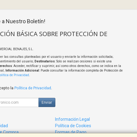
 a Nuestro Boletín!
CIÓN BÁSICA SOBRE PROTECCIÓN DE
MERCIAL BENAJES, S.L.
er las consultas planteadas por el usuario y enviarle la información solicitada;
sentimiento del usuario;
Destinatarios
: Solo se realizan cesiones si existe una
erechos
: Acceder, rectificar y suprimir, así como otros derechos, como se indica en la
nal;
Información Adicional
: Puede consultar la información completa de Protección de
olítica de Privacidad
.
acepto la
Política de Privacidad
.
Enviar
Información Legal
cidad
Política de Cookies
de Compra
Formas de Pago