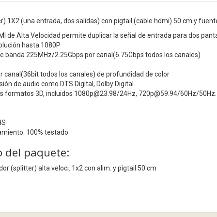
r) 1X2 (una entrada, dos salidas) con pigtail (cable hdmi) 50 cm y fuent
MI de Alta Velocidad permite duplicar la señal de entrada para dos panta
solución hasta 1080P
e banda 225MHz/2.25Gbps por canal(6.75Gbps todos los canales)
r canal(36bit todos los canales) de profundidad de color
ón de audio como DTS Digital, Dolby Digital.
os formatos 3D, incluidos 1080p@23.98/24Hz, 720p@59.94/60Hz/50Hz.
HS
amiento: 100% testado
 del paquete:
or (splitter) alta veloci. 1x2 con alim. y pigtail 50 cm