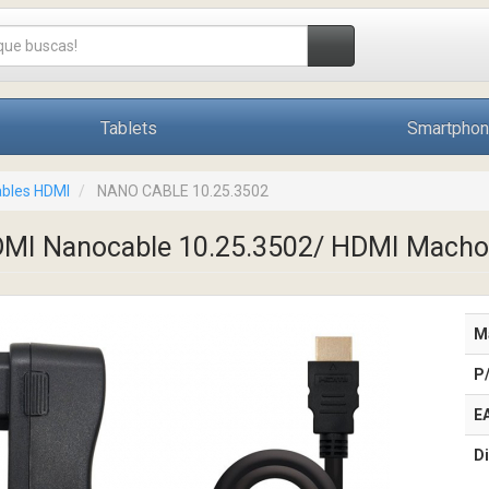
Tablets
Smartpho
bles HDMI
NANO CABLE 10.25.3502
DMI Nanocable 10.25.3502/ HDMI Macho
M
P
E
Di