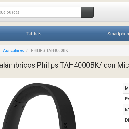
Tablets
Smartpho
Auriculares
PHILIPS TAH4000BK
nalámbricos Philips TAH4000BK/ con Mi
M
P
E
Di