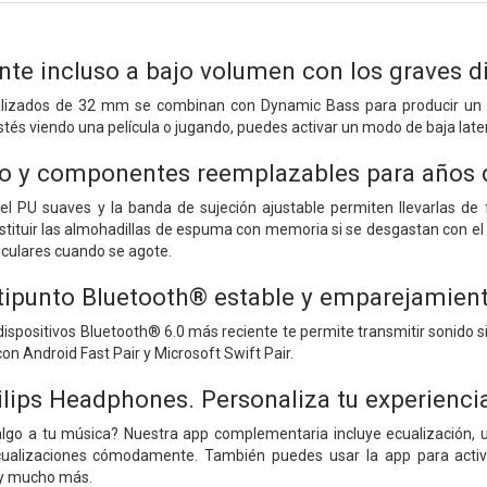
nte incluso a bajo volumen con los graves 
alizados de 32 mm se combinan con Dynamic Bass para producir un s
tés viendo una película o jugando, puedes activar un modo de baja lat
o y componentes reemplazables para años 
iel PU suaves y la banda de sujeción ajustable permiten llevarlas d
tituir las almohadillas de espuma con memoria si se desgastan con el
uriculares cuando se agote.
ipunto Bluetooth® estable y emparejamient
ispositivos Bluetooth® 6.0 más reciente te permite transmitir sonido si
n Android Fast Pair y Microsoft Swift Pair.
ilips Headphones. Personaliza tu experienci
algo a tu música? Nuestra app complementaria incluye ecualización, un
cualizaciones cómodamente. También puedes usar la app para activa
 y mucho más.