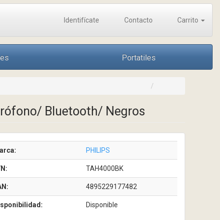
Identifícate
Contacto
Carrito
nes
Portatiles
crófono/ Bluetooth/ Negros
arca:
PHILIPS
/N:
TAH4000BK
AN:
4895229177482
sponibilidad:
Disponible