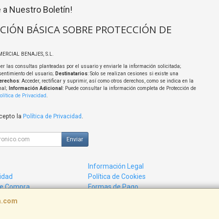
 a Nuestro Boletín!
CIÓN BÁSICA SOBRE PROTECCIÓN DE
MERCIAL BENAJES, S.L.
er las consultas planteadas por el usuario y enviarle la información solicitada;
sentimiento del usuario;
Destinatarios
: Solo se realizan cesiones si existe una
erechos
: Acceder, rectificar y suprimir, así como otros derechos, como se indica en la
nal;
Información Adicional
: Puede consultar la información completa de Protección de
olítica de Privacidad
.
acepto la
Política de Privacidad
.
Enviar
Información Legal
cidad
Política de Cookies
de Compra
Formas de Pago
ca.com