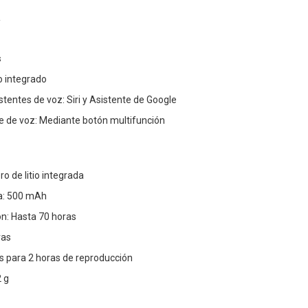
s
o integrado
tentes de voz: Siri y Asistente de Google
te de voz: Mediante botón multifunción
ro de litio integrada
ía: 500 mAh
n: Hasta 70 horas
ras
s para 2 horas de reproducción
2 g