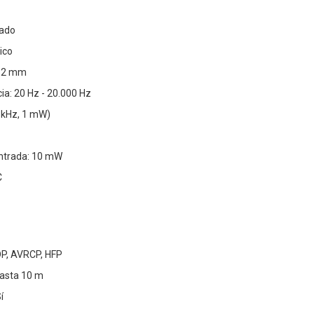
rado
ico
 32 mm
a: 20 Hz - 20.000 Hz
1 kHz, 1 mW)
ntrada: 10 mW
C
DP, AVRCP, HFP
Hasta 10 m
í