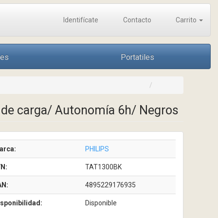
Identifícate
Contacto
Carrito
nes
Portatiles
e de carga/ Autonomía 6h/ Negros
arca:
PHILIPS
/N:
TAT1300BK
AN:
4895229176935
sponibilidad:
Disponible