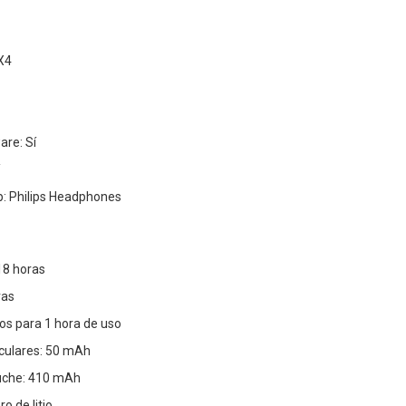
PX4
are: Sí
p: Philips Headphones
18 horas
ras
os para 1 hora de uso
iculares: 50 mAh
uche: 410 mAh
o de litio