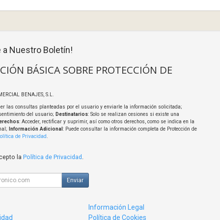
 a Nuestro Boletín!
CIÓN BÁSICA SOBRE PROTECCIÓN DE
MERCIAL BENAJES, S.L.
er las consultas planteadas por el usuario y enviarle la información solicitada;
sentimiento del usuario;
Destinatarios
: Solo se realizan cesiones si existe una
erechos
: Acceder, rectificar y suprimir, así como otros derechos, como se indica en la
nal;
Información Adicional
: Puede consultar la información completa de Protección de
olítica de Privacidad
.
acepto la
Política de Privacidad
.
Enviar
Información Legal
cidad
Política de Cookies