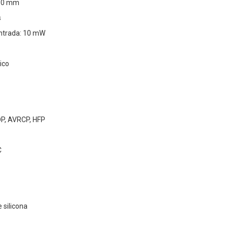
 10 mm
s
ntrada: 10 mW
ico
DP, AVRCP, HFP
C
 silicona