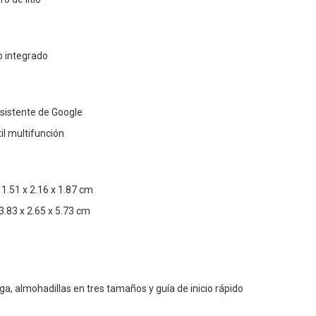
o integrado
Asistente de Google
til multifunción
 1.51 x 2.16 x 1.87 cm
.83 x 2.65 x 5.73 cm
ga, almohadillas en tres tamaños y guía de inicio rápido