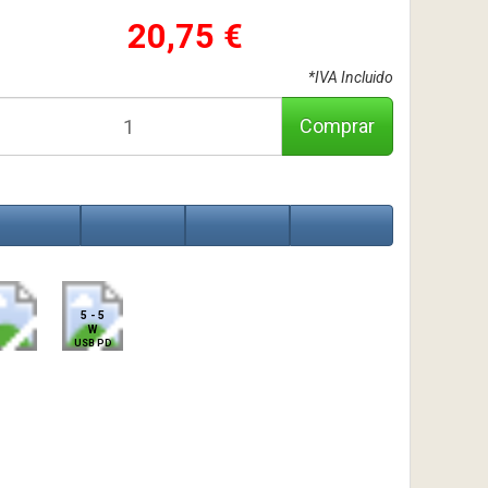
20,75 €
*IVA Incluido
Comprar
5 - 5
W
USB PD