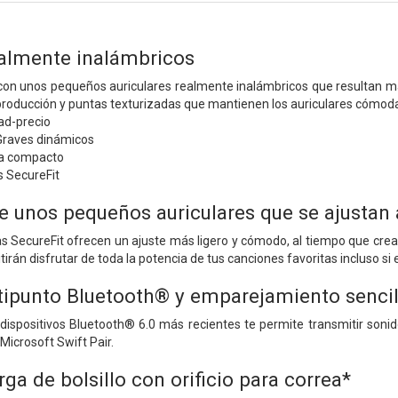
ealmente inalámbricos
con unos pequeños auriculares realmente inalámbricos que resultan más
roducción y puntas texturizadas que mantienen los auriculares cómodament
ad-precio
 Graves dinámicos
ga compacto
 SecureFit
e unos pequeños auriculares que se ajustan 
s SecureFit ofrecen un ajuste más ligero y cómodo, al tiempo que cre
irán disfrutar de toda la potencia de tus canciones favoritas incluso s
ipunto Bluetooth® y emparejamiento sencil
dispositivos Bluetooth® 6.0 más recientes te permite transmitir sonido
icrosoft Swift Pair.
ga de bolsillo con orificio para correa*