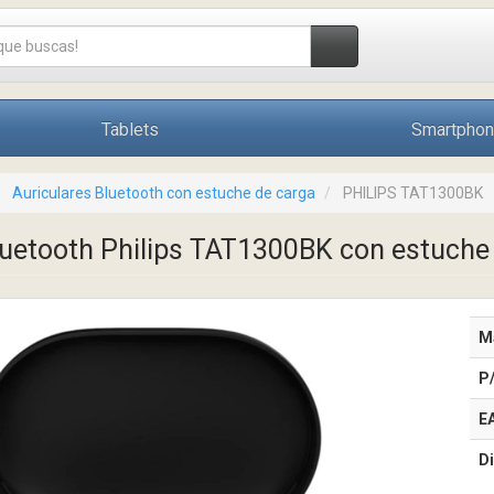
Tablets
Smartpho
Auriculares Bluetooth con estuche de carga
PHILIPS TAT1300BK
luetooth Philips TAT1300BK con estuch
M
P
E
Di