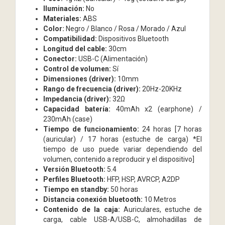
Iluminación:
No
Materiales:
ABS
Color:
Negro / Blanco / Rosa / Morado / Azul
Compatibilidad:
Dispositivos Bluetooth
Longitud del cable:
30cm
Conector:
USB-C (Alimentación)
Control de volumen:
Sí
Dimensiones (driver):
10mm
Rango de frecuencia (driver):
20Hz-20KHz
Impedancia (driver):
32Ω
Capacidad batería:
40mAh x2 (earphone) /
230mAh (case)
Tiempo de funcionamiento:
24 horas [7 horas
(auricular) / 17 horas (estuche de carga) *El
tiempo de uso puede variar dependiendo del
volumen, contenido a reproducir y el dispositivo]
Versión Bluetooth:
5.4
Perfiles Bluetooth:
HFP, HSP, AVRCP, A2DP
Tiempo en standby:
50 horas
Distancia conexión bluetooth:
10 Metros
Contenido de la caja:
Auriculares, estuche de
carga, cable USB-A/USB-C, almohadillas de