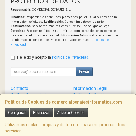
PROTECCIÓN DE DATOS
Responsable
: COMERCIAL BENAJES, S.L.
Finalidad
: Responder las consultas planteadas por el usuario y enviarle la
información solicitada;
Legitimación
: Consentimiento del usuario;
Destinatarios
: Solo se realizan cesiones si existe una obligación legal;
Derechos
: Acceder, rectificar y suprimir, así como otros derechos, como se
indica en la información adicional;
Información Adicional
: Puede consultar
la información completa de Protección de Datos en nuestra
Política de
Privacidad
.
He leído y acepto la
Política de Privacidad
.
Enviar
Contacto
Información Legal
Política Privacidad
Política de Cookies
Condiciones de Compra
Formas de Pago
Política de Cookies de comercialbenajesinformatica.com
Configurar
Rechazar
Aceptar Cookies
Contacto
info@comercialbenajesinformatica.com
Utilizamos cookies propias y de terceros para mejorar nuestros
servicios.