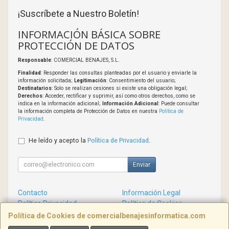
¡Suscríbete a Nuestro Boletín!
INFORMACIÓN BÁSICA SOBRE
PROTECCIÓN DE DATOS
Responsable
: COMERCIAL BENAJES, S.L.
Finalidad
: Responder las consultas planteadas por el usuario y enviarle la
información solicitada;
Legitimación
: Consentimiento del usuario;
Destinatarios
: Solo se realizan cesiones si existe una obligación legal;
Derechos
: Acceder, rectificar y suprimir, así como otros derechos, como se
indica en la información adicional;
Información Adicional
: Puede consultar
la información completa de Protección de Datos en nuestra
Política de
Privacidad
.
He leído y acepto la
Política de Privacidad
.
Enviar
Contacto
Información Legal
Política Privacidad
Política de Cookies
Condiciones de Compra
Formas de Pago
Política de Cookies de comercialbenajesinformatica.com