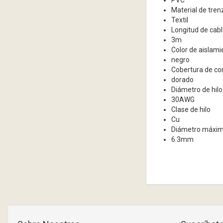
PVC
Material de tre
Textil
Longitud de cab
3m
Color de aislami
negro
Cobertura de co
dorado
Diámetro de hilo
30AWG
Clase de hilo
Cu
Diámetro máximo
6.3mm