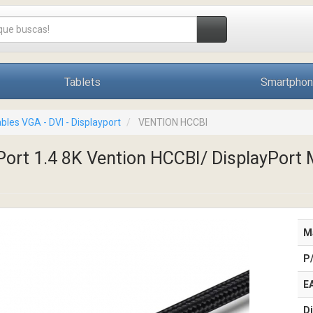
Tablets
Smartpho
bles VGA - DVI - Displayport
VENTION HCCBI
Port 1.4 8K Vention HCCBI/ DisplayPort
M
P
E
Di