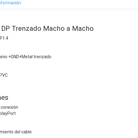
nformación
e DP Trenzado Macho a Macho
DP1.4
uminio +GND+Metal trenzado
 PVC
nes
e conexión
splayPort
amiento del cable