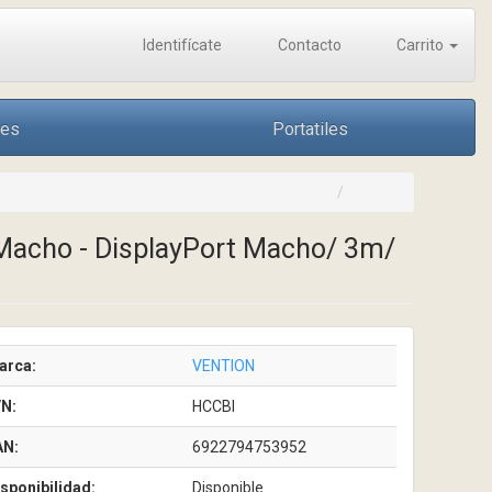
Identifícate
Contacto
Carrito
nes
Portatiles
 Macho - DisplayPort Macho/ 3m/
arca:
VENTION
/N:
HCCBI
AN:
6922794753952
sponibilidad:
Disponible