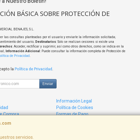
 a Nuestro Boletín!
CIÓN BÁSICA SOBRE PROTECCIÓN DE
MERCIAL BENAJES, S.L.
er las consultas planteadas por el usuario y enviarle la información solicitada;
sentimiento del usuario;
Destinatarios
: Solo se realizan cesiones si existe una
erechos
: Acceder, rectificar y suprimir, así como otros derechos, como se indica en la
nal;
Información Adicional
: Puede consultar la información completa de Protección de
olítica de Privacidad
.
acepto la
Política de Privacidad
.
Enviar
Información Legal
cidad
Política de Cookies
de Compra
Formas de Pago
ca.com
uestros servicios.