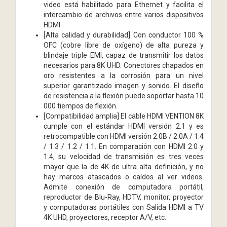
video está habilitado para Ethernet y facilita el
intercambio de archivos entre varios dispositivos
HDMI.
[Alta calidad y durabilidad] Con conductor 100 %
OFC (cobre libre de oxígeno) de alta pureza y
blindaje triple EMI, capaz de transmitir los datos
necesarios para 8K UHD. Conectores chapados en
oro resistentes a la corrosión para un nivel
superior garantizado imagen y sonido. El diseño
de resistencia a la flexión puede soportar hasta 10
000 tiempos de flexión.
[Compatibilidad amplia] El cable HDMI VENTION 8K
cumple con el estándar HDMI versión 2.1 y es
retrocompatible con HDMI versión 2.0B / 2.0A / 1.4
/ 1.3 / 1.2 / 1.1. En comparación con HDMI 2.0 y
1.4, su velocidad de transmisión es tres veces
mayor que la de 4K de ultra alta definición, y no
hay marcos atascados o caídos al ver videos.
Admite conexión de computadora portátil,
reproductor de Blu-Ray, HDTV, monitor, proyector
y computadoras portátiles con Salida HDMI a TV
4K UHD, proyectores, receptor A/V, etc.