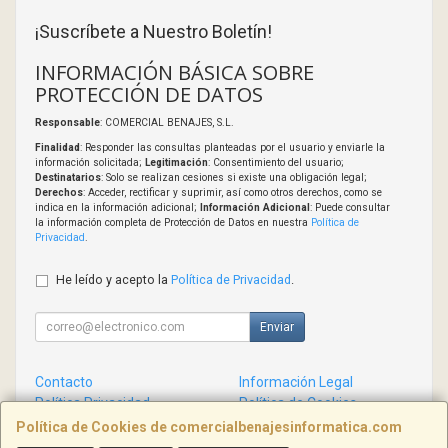
¡Suscríbete a Nuestro Boletín!
INFORMACIÓN BÁSICA SOBRE
PROTECCIÓN DE DATOS
Responsable
: COMERCIAL BENAJES, S.L.
Finalidad
: Responder las consultas planteadas por el usuario y enviarle la
información solicitada;
Legitimación
: Consentimiento del usuario;
Destinatarios
: Solo se realizan cesiones si existe una obligación legal;
Derechos
: Acceder, rectificar y suprimir, así como otros derechos, como se
indica en la información adicional;
Información Adicional
: Puede consultar
la información completa de Protección de Datos en nuestra
Política de
Privacidad
.
He leído y acepto la
Política de Privacidad
.
Enviar
Contacto
Información Legal
Política Privacidad
Política de Cookies
Condiciones de Compra
Formas de Pago
Política de Cookies de comercialbenajesinformatica.com