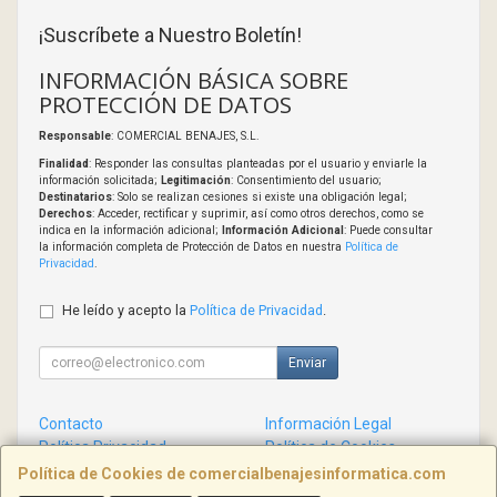
¡Suscríbete a Nuestro Boletín!
INFORMACIÓN BÁSICA SOBRE
PROTECCIÓN DE DATOS
Responsable
: COMERCIAL BENAJES, S.L.
Finalidad
: Responder las consultas planteadas por el usuario y enviarle la
información solicitada;
Legitimación
: Consentimiento del usuario;
Destinatarios
: Solo se realizan cesiones si existe una obligación legal;
Derechos
: Acceder, rectificar y suprimir, así como otros derechos, como se
indica en la información adicional;
Información Adicional
: Puede consultar
la información completa de Protección de Datos en nuestra
Política de
Privacidad
.
He leído y acepto la
Política de Privacidad
.
Enviar
Contacto
Información Legal
Política Privacidad
Política de Cookies
Condiciones de Compra
Formas de Pago
Política de Cookies de comercialbenajesinformatica.com