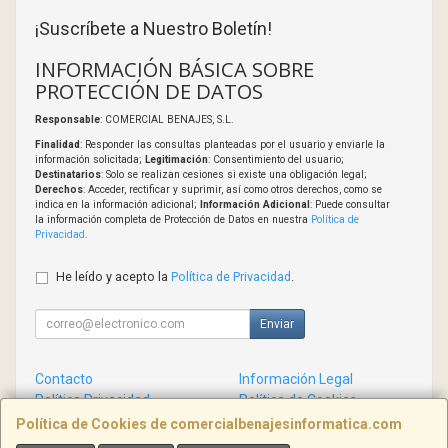
¡Suscríbete a Nuestro Boletín!
INFORMACIÓN BÁSICA SOBRE
PROTECCIÓN DE DATOS
Responsable
: COMERCIAL BENAJES, S.L.
Finalidad
: Responder las consultas planteadas por el usuario y enviarle la
información solicitada;
Legitimación
: Consentimiento del usuario;
Destinatarios
: Solo se realizan cesiones si existe una obligación legal;
Derechos
: Acceder, rectificar y suprimir, así como otros derechos, como se
indica en la información adicional;
Información Adicional
: Puede consultar
la información completa de Protección de Datos en nuestra
Política de
Privacidad
.
He leído y acepto la
Política de Privacidad
.
Enviar
Contacto
Información Legal
Política Privacidad
Política de Cookies
Condiciones de Compra
Formas de Pago
Política de Cookies de comercialbenajesinformatica.com