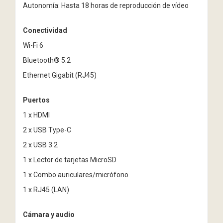
Autonomía: Hasta 18 horas de reproducción de vídeo
Conectividad
Wi-Fi 6
Bluetooth® 5.2
Ethernet Gigabit (RJ45)
Puertos
1 x HDMI
2 x USB Type-C
2 x USB 3.2
1 x Lector de tarjetas MicroSD
1 x Combo auriculares/micrófono
1 x RJ45 (LAN)
Cámara y audio