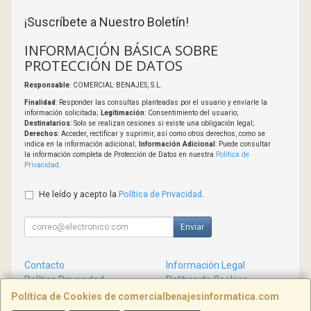
¡Suscríbete a Nuestro Boletín!
INFORMACIÓN BÁSICA SOBRE
PROTECCIÓN DE DATOS
Responsable
: COMERCIAL BENAJES, S.L.
Finalidad
: Responder las consultas planteadas por el usuario y enviarle la
información solicitada;
Legitimación
: Consentimiento del usuario;
Destinatarios
: Solo se realizan cesiones si existe una obligación legal;
Derechos
: Acceder, rectificar y suprimir, así como otros derechos, como se
indica en la información adicional;
Información Adicional
: Puede consultar
la información completa de Protección de Datos en nuestra
Política de
Privacidad
.
He leído y acepto la
Política de Privacidad
.
Enviar
Contacto
Información Legal
Política Privacidad
Política de Cookies
Condiciones de Compra
Formas de Pago
Política de Cookies de comercialbenajesinformatica.com