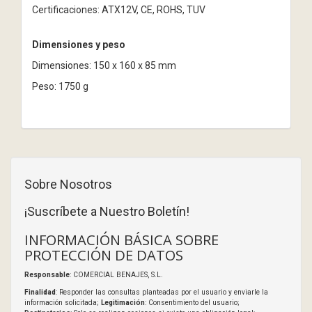
Certificaciones: ATX12V, CE, ROHS, TUV
Dimensiones y peso
Dimensiones: 150 x 160 x 85 mm
Peso: 1750 g
Sobre Nosotros
¡Suscríbete a Nuestro Boletín!
INFORMACIÓN BÁSICA SOBRE
PROTECCIÓN DE DATOS
Responsable
: COMERCIAL BENAJES, S.L.
Finalidad
: Responder las consultas planteadas por el usuario y enviarle la
información solicitada;
Legitimación
: Consentimiento del usuario;