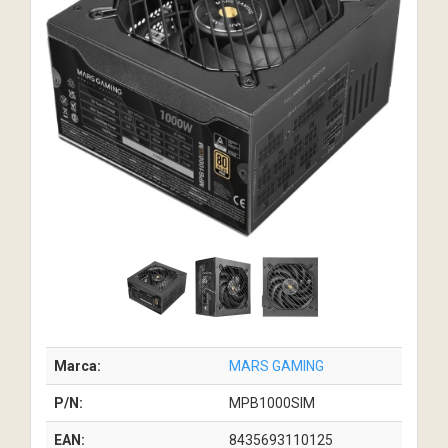
Marca:
MARS GAMING
P/N:
MPB1000SIM
EAN:
8435693110125